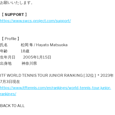
お願いいたします。
【
SUPPORT
】
https://www.swcs-project.com/support/
【 Profile 】
氏名 松岡 隼 / Hayato Matsuoka
年齢 18歳
生年月日 2005年1月15日
出身地 神奈川県
ITF WORLD TENNIS TOUR JUNIOR RANKING [ 32位 ] ＊2023年
7月3日現在
https://www.itftennis.com/en/rankings/world-tennis-tour-junior-
rankings/
BACK TO ALL